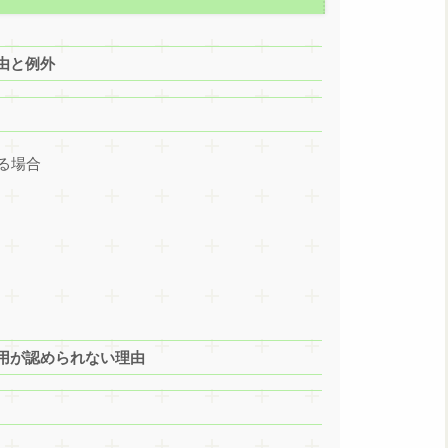
由と例外
る場合
用が認められない理由