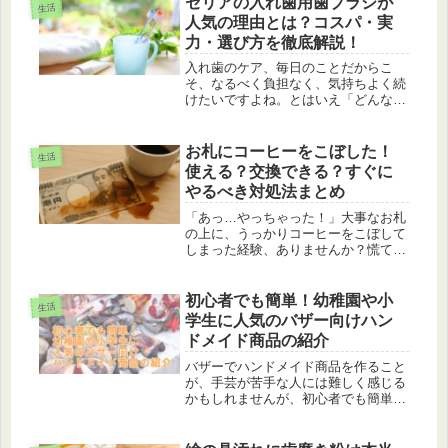
セリアの入れ歯用歯ブラシが
生活
人気の理由とは？コスパ・実
力・選び方を徹底解説！
入れ歯のケア、毎日のことだからこ
そ、なるべく負担なく、気持ちよく続
けたいですよね。とはいえ「どんな歯
ブラシを選べばいいの？」「市販のは
ちょっと高いし…」と迷ってしまう方
も多いのではないでしょうか。そんな
お札にコーヒーをこぼした！
生活
中、100円ショップのセリアで手に入
使える？交換できる？すぐに
る...
やるべき対処法まとめ
「あっ…やっちゃった！」大事なお札
の上に、うっかりコーヒーをこぼして
しまった経験、ありませんか？慌てて
拭いてみたものの、シミが残ったり、
ベタベタしたり、「これってまだ使え
るの？」と不安になりますよね。実
初心者でも簡単！幼稚園や小
生活
は、お札は意外と丈夫。でも、正しい
学生に人気のバザー向けハン
対処...
ドメイド商品の紹介
バザーでハンドメイド商品を作ること
が、手芸が苦手な人には難しく感じる
かもしれませんが、初心者でも簡単に
作れる商品はたくさんあります。今ま
で手芸を敬遠していた方も、この機会
に挑戦してみてはいかがでしょうか。