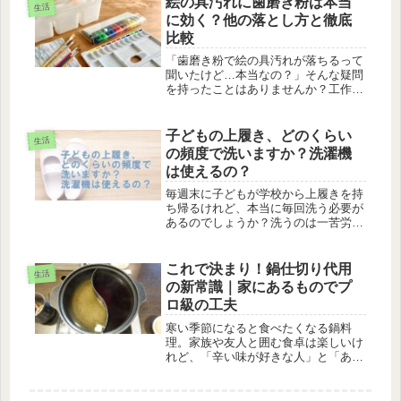
絵の具汚れに歯磨き粉は本当
生活
この記事では、手芸が得意でない方で
に効く？他の落とし方と徹底
も...
比較
「歯磨き粉で絵の具汚れが落ちるって
聞いたけど…本当なの？」そんな疑問
を持ったことはありませんか？工作や
お絵かきのあと、子どもや自分の服・
手・道具に絵の具がついてしまい、ど
う落とそうか悩んだ経験がある方も多
子どもの上履き、どのくらい
生活
いはずです。ネットでは「歯磨き粉が
の頻度で洗いますか？洗濯機
使...
は使えるの？
毎週末に子どもが学校から上履きを持
ち帰るけれど、本当に毎回洗う必要が
あるのでしょうか？洗うのは一苦労
で、しかも乾きにくいんですよね。上
履きのお手入れ、皆さんはどうされて
いますか？面倒ですよね。今回は、子
これで決まり！鍋仕切り代用
生活
どもの上履きに関する以下の話題につ
の新常識｜家にあるものでプ
いて...
ロ級の工夫
寒い季節になると食べたくなる鍋料
理。家族や友人と囲む食卓は楽しいけ
れど、「辛い味が好きな人」と「あっ
さり味が好きな人」が一緒だと、ひと
つの鍋では物足りないと感じることは
ありませんか？そんなときに便利なの