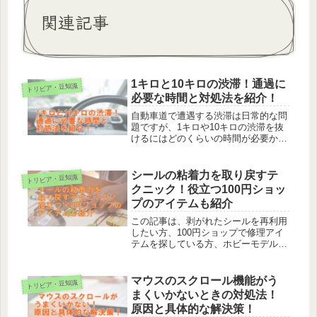
関連記事
1キロと10キロの渋滞！通過に
トリビア・豆知識
必要な時間と対処法を紹介！
自動車道で遭遇する渋滞は日常的な問
題ですが、1キロや10キロの渋滞を抜
けるにはどのくらいの時間が必要か、
多くの人が知りたいと思っています。
1キロの渋滞や10キロの渋滞をどのく
らいの時間で抜けるかを知ることは、
シールの粘着力を取り戻すテ
トリビア・豆知識
移動の計画を立てる上で役立ちます...
クニック！役立つ100円ショッ
プのアイテムも紹介
この記事は、剥がれたシールを再利用
したい方、100円ショップで修理アイ
テムを探している方、ホビーモデルの
シール修理方法を知りたい方におすす
めです。シールの粘着力は、粘着面の
汚れをきれいにすることで復活するこ
マウスのスクロール機能がう
トリビア・豆知識
とが多いです。シールが剥がれやす
まくいかないときの対処法！
く...
原因と具体的な解決策！