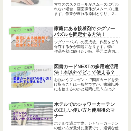
マウスのスクロールがスムーズに行わ
れない場合、画面操作がスムーズに進
まず、作業が遅れる原因となり、スト
レスを感じることがよくあります。こ
のような不便はできるだけ早く解消し
たいものです。マウスのスクロールが
家庭にある接着剤でジグソー
トリビア・豆知識
思うように動かない場合、何が原因
パズルを固定する方法！
で、...
ジグソーパズルの完成後、作品をどう
保存するかが問題になります。特に、
作品を壁に飾りたい時、手元に適切な
接着剤がないこともあります。そのよ
うな場合、家にある木工用接着剤、洗
濯糊、障子用のりなどが役立ちます。
図書カードNEXTの多用途活用
トリビア・豆知識
これらの接着剤は、ジグソーパズル専
法！本以外でどこで使える？
用...
お祝いやプレゼントで図書カードを受
け取ることは一般的ですが、書籍以外
にも使えるのかと疑問に思う方は少な
くないでしょう。特に、紙の本をほと
んど買わない方や電子書籍を主に読む
方にとって、その利用可能範囲が気に
ホテルでのシャワーカーテン
トリビア・豆知識
なるところです。実は、図書カードは
の正しい使い方と使用後のマ
書...
ナー
ホテルで過ごす際、シャワーカーテン
の使い方が意外に重要です。適切な使