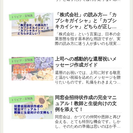
はありませんか？それは、相手との関
係によって、適切な返事の方法が異な
るためかもしれません。どう返せばい
「株式会社」の読み方—「カ
トリビア・豆知識
いのか、時には迷うこともあるでしょ
ブシキガイシャ」と「カブシ
う...
キカイシャ」どちらが正し
い？
「株式会社」という言葉は、日本の企
業形態を指す基本的な用語ですが、実
際の読み方に迷う人が多いのも現実で
す。多くの場合、企業名にはフリガナ
が記載されておらず、「カブシキガイ
シャ」か「カブシキカイシャ」か、ど
上司への感動的な還暦祝いメ
トリビア・豆知識
ちらの読み方が一般的なのかがはっき
ッセージ作成ガイド
り...
還暦のお祝いでは、上司に対する敬意
と温かい祝福を込めたメッセージを贈
りたいものです。礼儀をわきまえつ
つ、心からの祝福が伝わるような言葉
を選びましょう。ここでは、そのよう
な特別なタイミングに適したメッセー
同窓会招待状作成の完全マニ
トリビア・豆知識
ジ例とその作り方をご紹介します。上
ュアル！教師と生徒向けの文
司の...
例を添えて！
同窓会は、かつての仲間や恩師と再び
会える、とても特別な機会です。しか
し、そのための準備は思いのほか手が
かかるものです。さて、どうすれば記