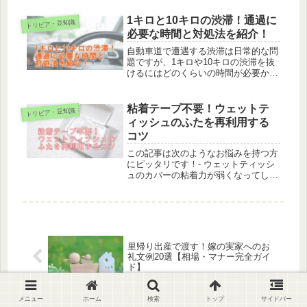
憶に残る同窓会の招待状を作成できる
でしょうか？この記事では、教師や生
1キロと10キロの渋滞！通過に
トリビア・豆知識
徒を対象にした効果的な招待状の書き
必要な時間と対処法を紹介！
方...
自動車道で遭遇する渋滞は日常的な問
題ですが、1キロや10キロの渋滞を抜
けるにはどのくらいの時間が必要か、
多くの人が知りたいと思っています。
1キロの渋滞や10キロの渋滞をどのく
らいの時間で抜けるかを知ることは、
粘着テープ不要！ウェットテ
トリビア・豆知識
移動の計画を立てる上で役立ちます...
ィッシュのふたを再利用する
コツ
この記事は次のようなお悩みを持つ方
にピッタリです！- ウェットティッシ
ュのカバーの粘着力が弱くなってしま
った- 粘着部がはがれてしまい、新し
いカバーをお探しの方- 長期間使える
ウェットティッシュのカバーを探して
いる方密封性の高いチャック付き...
里帰り出産で渡す！嫁の実家へのお
礼文例20選【相場・マナー完全ガイ
ド】
メニュー
ホーム
検索
トップ
サイドバー
スマホの電源がオフのときLINEはど