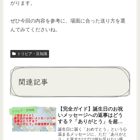
がります。
ぜひ今回の内容を参考に、場面に合った送り方を選
んでみてくださいね。
トリビア・豆知識
関連記事
【完全ガイド】誕生日のお祝
トリビア・豆知識
いメッセージへの返事はどう
する？「ありがとう」を超え
た返信例まとめ
誕生日に届く「おめでとう」という心
温まるメッセージに、ただ「ありがと
う」と返すだけでは何か足りない感じ