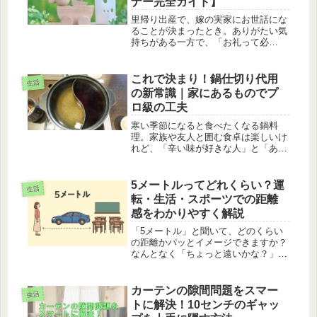
ナー完全ガイド】
里帰り出産で、嫁の実家にお世話にな
ることが決まったとき。ありがたい気
持ちがある一方で、「お礼って必
要？」「誰が渡すの？」「どんな言葉
を書けば失礼にならない？」と、戸惑
ってしまう方も多いのではないでしょ
これで決まり！鍋仕切り代用
生活
うか。特に初めての出産や、両家の距
の新常識｜家にあるものでプ
離感が...
ロ級の工夫
寒い季節になると食べたくなる鍋料
理。家族や友人と囲む食卓は楽しいけ
れど、「辛い味が好きな人」と「あっ
さり味が好きな人」が一緒だと、ひと
つの鍋では物足りないと感じることは
ありませんか？そんなときに便利なの
5メートルってどれくらい？運
生活
が鍋仕切りです。スープや具材を分け
転・生活・スポーツでの距離
て調...
感をわかりやすく解説
「5メートル」と聞いて、どのくらい
の距離かパッとイメージできますか？
なんとなく「ちょっと遠いかな？」と
いう印象はあっても、実際にどんな場
面でその距離が大切なのか、深く考え
たことがある方は少ないかもしれませ
カーテンの隙間問題をスマー
生活
ん。でも実は、この「5メートル」と
トに解決！10センチのギャッ
い...