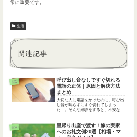
常に重要です。
生活
関連記事
呼び出し音なしですぐ切れる
生活
電話の正体｜原因と解決方法
まとめ
大切な人に電話をかけたのに、呼び出
し音が鳴らずにすぐ切れてしまっ
た…。そんな経験をすると、不安な気
持ちになってしまいますよね。「もし
かして着信拒否？」と考えてしまう方
も多いと思います。でも実は、電話が
里帰り出産で渡す！嫁の実家
生活
即切れしてしまう原因は着信拒否だけ
へのお礼文例20選【相場・マ
ではあ...