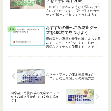
プを上手に隠す方法
このガイドは次のようなお悩みを持つ
方にぴったりです。- 取り付けたカー
テンが10センチ短くてどうしようもな
いと感じている方- 誤って短いサイズ
を購入したカーテンを何とか活用した
い方- カーテンの隙間を手軽に隠せる
おすすめの畳へこみ防止グッ
生活
方法を探している方カーテンが...
ズを100均で見つけよう
畳は重たい家具や椅子の脚によって凹
んでしまうことがあります。しかし、
適切なアイテムを使用することで、畳
のダメージを軽減することが可能で
す。特に100均には手軽に購入できる
畳の凹み防止アイテムが揃っていま
す。本記事では、100均で手に入る畳
保...
スマートフォンの電池残量表示が
「？」となる原因とその対策方法！
同窓会招待状作成の完全マニュア
ル！教師と生徒向けの文例を添え
て！